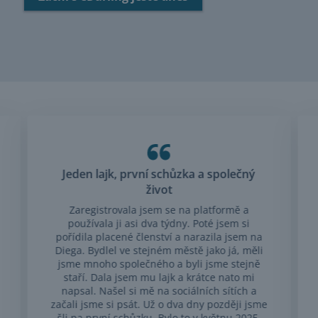
Jeden lajk, první schůzka a společný
život
Zaregistrovala jsem se na platformě a
používala ji asi dva týdny. Poté jsem si
pořídila placené členství a narazila jsem na
Diega. Bydlel ve stejném městě jako já, měli
jsme mnoho společného a byli jsme stejně
staří. Dala jsem mu lajk a krátce nato mi
napsal. Našel si mě na sociálních sítích a
začali jsme si psát. Už o dva dny později jsme
šli na první schůzku. Bylo to v květnu 2025.