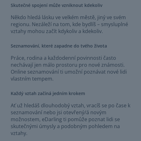
Skutečné spojení může vzniknout kdekoliv
Někdo hledá lásku ve velkém městě, jiný ve svém
regionu. Nezáleží na tom, kde bydlíš – smysluplné
vztahy mohou začít kdykoliv a kdekoliv.
Seznamování, které zapadne do tvého života
Práce, rodina a každodenní povinnosti často
nechávají jen málo prostoru pro nové známosti.
Online seznamování ti umožní poznávat nové lidi
vlastním tempem.
Každý vztah začíná jedním krokem
Ať už hledáš dlouhodobý vztah, vracíš se po čase k
seznamování nebo jsi otevřený/á novým
možnostem, eDarling ti pomůže poznat lidi se
skutečnými úmysly a podobným pohledem na
vztahy.