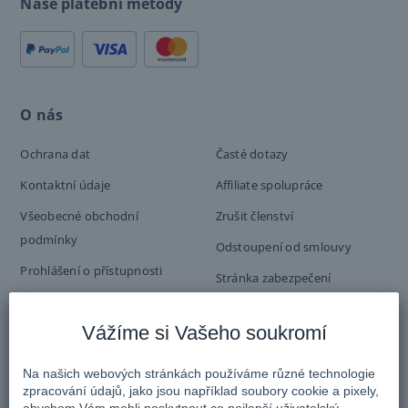
Naše platební metody
O nás
Ochrana dat
Časté dotazy
Kontaktní údaje
Affiliate spolupráce
Všeobecné obchodní
Zrušit členství
podmínky
Odstoupení od smlouvy
Prohlášení o přístupnosti
Stránka zabezpečení
eDarling Success Stories
Pokyny pro komunitu
Vážíme si Vašeho soukromí
Tisk
Kontaktní Formulář
Rady pro seznamovani
Na našich webových stránkách používáme různé technologie
zpracování údajů, jako jsou například soubory cookie a pixely,