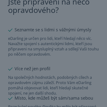
Jste připraveni na něco
opravdového?
Seznamte se s lidmi s vážnými úmysly
eDarling je určen pro lidi, kteří hledají něco víc.
Navažte spojení s autentickými lidmi, kteří jsou
připraveni na smysluplný vztah a sdílejí Vaši touhu
po něčem opravdovém.
Více než jen profil
Na společných hodnotách, podobných cílech a
opravdovém zájmu záleží. Proto Vám eDarling
pomáhá objevovat lidi, kteří hledají skutečné
spojení, ne jen další shodu.
Místo, kde můžeš být sám/sama sebou
Poznávání nového člověka by mělo být přirozené.