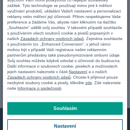
abychom Vám mohli poskytnout co nejlepší uživatelský
Sledujte nás na
zážitek. Tyto technologie se používají mimo jiné k měření
využívání produktů, ukládání Vašich nastavení a personalizaci
reklamy nebo měření její účinnosti. Přitom respektujeme Vaše
Facebook
preference a žádáme Vás, abyste nám kliknutím na tlačítko
Instagram
„Souhlasím“ udělili svůj souhlas. V takovém případě souhlasíte
s používáním všech souborů cookie a pixelů popsaných v
našich
Zásadách ochrany osobních údajů
. Zejména souhlasíte
s používáním tzv. „Enhanced Conversion“, v jehož rámci
Bezpečnostní pokyny eDarling
mohou být v případě Vaší registrace našim reklamním
partnerům předávány také pseudonymizované smluvní údaje.
Na eDarling najdete nejen partnera, na kterého tak dlouho
Svůj souhlas můžete kdykoli odvolat s účinností do budoucna.
čekáte. Najdete také bezpečné prostředí. Máme mnoho funkcí a
Další informace o souborech cookie, pixelech a možnostech
jejich nastavení naleznete v části
Nastavení
a v našich
každá z nich se postará o vaše bezpečí při seznamování.
Zásadách ochrany osobních údajů
. Chcete-li přijmout pouze
nezbytné soubory cookie a pixely, klikněte
zde
. Zde naleznete
naše
Informace o společnosti
.
Souhlasím
Nastavení