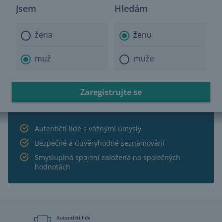
Jsem
Hledám
žena
ženu
muž
muže
Zaregistrujte se
Autentičtí lidé s vážnými úmysly
Bezpečné a důvěryhodné seznamování
Smysluplná spojení založená na společných
hodnotách
Autentičtí lidé