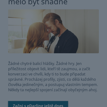
mělo být snadné
Žádné chytré balicí hlášky. Žádné hry. Jen
příležitost objevit lidi, kteří tě zaujmou, a začít
konverzaci ve chvíli, kdy ti to bude připadat
správné. Procházej profily, zjisti, co dělá každého
člověka jedinečným, a postupuj vlastním tempem.
Někdy ta nejlepší spojení začínají obyčejným ahoj.
Začni s eDarling ještě dnes