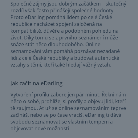
Společné zájmy jsou dobrým začátkem – skutečný
rozdíl však často přinášejí společné hodnoty.
Proto eDarling pomáhá lidem po celé České
republice nacházet spojení založená na
kompatibilitě, důvěře a podobném pohledu na
život. Díky tomu se z prvního seznámení může
snáze stát něco dlouhodobého. Online
seznamování vám pomáhá poznávat nezadané
lidi z celé České republiky a budovat autentické
vztahy s těmi, kteří také hledají vážný vztah.
Jak začít na eDarling
Vytvoření profilu zabere jen pár minut. Řekni nám
něco o sobě, prohlížej si profily a objevuj lidi, kteří
tě zaujmou. Ať už se online seznamováním teprve
začínáš, nebo se po čase vracíš, eDarling ti dává
svobodu seznamovat se vlastním tempem a
objevovat nové možnosti.